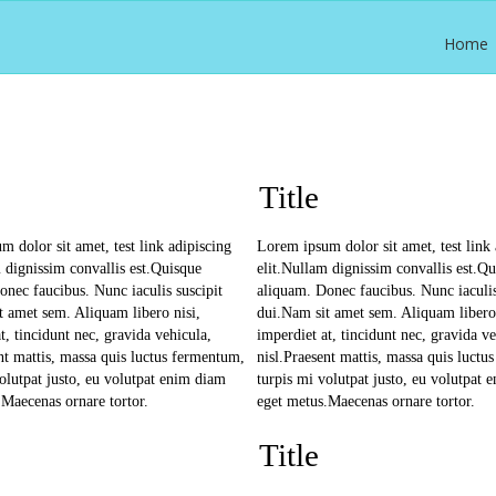
Home
Title
 dolor sit amet, test link adipiscing
Lorem ipsum dolor sit amet, test link 
 dignissim convallis est.Quisque
elit.Nullam dignissim convallis est.Q
onec faucibus. Nunc iaculis suscipit
aliquam. Donec faucibus. Nunc iaculis
t amet sem. Aliquam libero nisi,
dui.Nam sit amet sem. Aliquam libero 
t, tincidunt nec, gravida vehicula,
imperdiet at, tincidunt nec, gravida ve
nt mattis, massa quis luctus fermentum,
nisl.Praesent mattis, massa quis luctu
olutpat justo, eu volutpat enim diam
turpis mi volutpat justo, eu volutpat 
.Maecenas ornare tortor.
eget metus.Maecenas ornare tortor.
Title