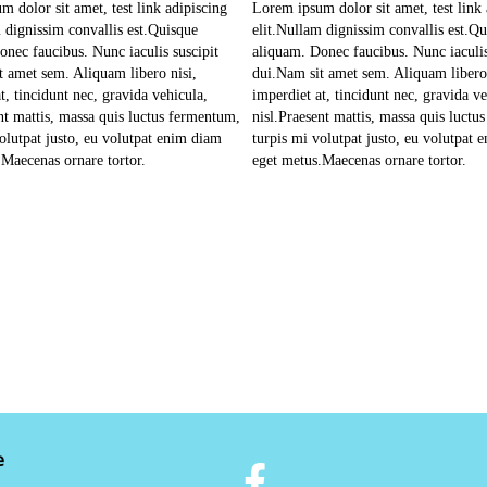
 dolor sit amet, test link adipiscing
Lorem ipsum dolor sit amet, test link 
 dignissim convallis est.Quisque
elit.Nullam dignissim convallis est.Q
onec faucibus. Nunc iaculis suscipit
aliquam. Donec faucibus. Nunc iaculis
t amet sem. Aliquam libero nisi,
dui.Nam sit amet sem. Aliquam libero 
t, tincidunt nec, gravida vehicula,
imperdiet at, tincidunt nec, gravida ve
nt mattis, massa quis luctus fermentum,
nisl.Praesent mattis, massa quis luctu
olutpat justo, eu volutpat enim diam
turpis mi volutpat justo, eu volutpat 
.Maecenas ornare tortor.
eget metus.Maecenas ornare tortor.
e