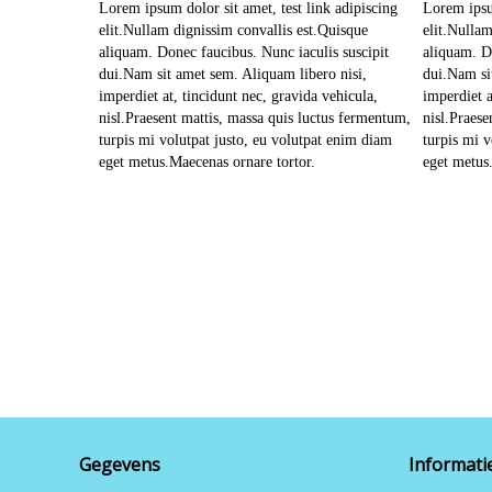
Lorem ipsum dolor sit amet, test link adipiscing
Lorem ipsum
elit.Nullam dignissim convallis est.Quisque
elit.Nullam
aliquam. Donec faucibus. Nunc iaculis suscipit
aliquam. D
dui.Nam sit amet sem. Aliquam libero nisi,
dui.Nam si
imperdiet at, tincidunt nec, gravida vehicula,
imperdiet a
nisl.Praesent mattis, massa quis luctus fermentum,
nisl.Praese
turpis mi volutpat justo, eu volutpat enim diam
turpis mi v
eget metus.Maecenas ornare tortor.
eget metus
Gegevens
Informati