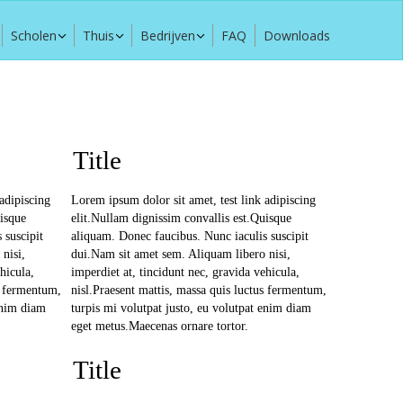
Scholen
Thuis
Bedrijven
FAQ
Downloads
Title
adipiscing
Lorem ipsum dolor sit amet, test link adipiscing
uisque
elit.Nullam dignissim convallis est.Quisque
 suscipit
aliquam. Donec faucibus. Nunc iaculis suscipit
nisi,
dui.Nam sit amet sem. Aliquam libero nisi,
hicula,
imperdiet at, tincidunt nec, gravida vehicula,
s fermentum,
nisl.Praesent mattis, massa quis luctus fermentum,
enim diam
turpis mi volutpat justo, eu volutpat enim diam
eget metus.Maecenas ornare tortor.
Title