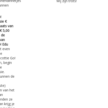
vriendinnetjes
Wij zijn trots!
unnen
!
sie €
laats van
€ 5,00
p de
van
! Edu
st even
de
cottie Go!
n, begin
de
sie.
kunnen de
ste)
n van het
an
inden ze
n krijg je