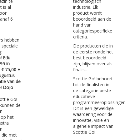
technologisch
ezin te
industrie. Elk
 is al
product wordt
voor
beoordeeld aan de
vanaf 6
hand van
categoriespecifieke
criteria.
ers hebben
De producten die in
 speciale
de eerste ronde het
g:
best beoordeeld
! Edu
zijn, blijven over als
95 in
finalist.
 € 75,00 +
augustus
Scottie Go! behoort
ntie van de
tot de finalisten in
o! Dojo
de categorie beste
educatieve
ottie Go!
programmeeroplossingen.
kunnen de
Dit is een geweldige
in
waardering voor de
 op het
innovatie, visie en
extra
algehele impact van
en
Scottie Go!
 die met