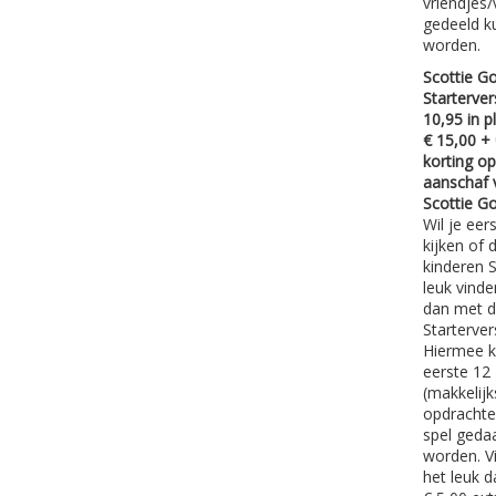
vriendjes/
gedeeld k
worden.
Scottie Go
Starterver
10,95 in p
€ 15,00 + 
korting o
aanschaf 
Scottie Go
Wil je eer
kijken of 
kinderen S
leuk vinde
dan met 
Starterver
Hiermee 
eerste 12
(makkelijk
opdrachte
spel geda
worden. V
het leuk da