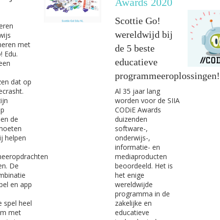
Awards 2020
Scottie Go!
leren
wereldwijd bij
wijs
eren met
de 5 beste
! Edu.
educatieve
 een
programmeeroplossingen!
en dat op
Al 35 jaar lang
ecrasht.
worden voor de SIIA
ijn
CODiE Awards
ip
duizenden
 en de
software-,
moeten
onderwijs-,
ij helpen
informatie- en
mediaproducten
eeropdrachten
beoordeeld. Het is
en. De
het enige
mbinatie
wereldwijde
pel en app
programma in de
zakelijke en
 spel heel
educatieve
om met