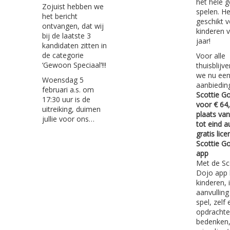
het hele g
Zojuist hebben we
spelen. Het
het bericht
geschikt 
ontvangen, dat wij
kinderen 
bij de laatste 3
jaar!
kandidaten zitten in
de categorie
Voor alle
‘Gewoon Speciaal’!!!
thuisblijv
we nu een
Woensdag 5
aanbiedin
februari a.s. om
Scottie Go
17:30 uur is de
voor € 64,
uitreiking, duimen
plaats van
jullie voor ons…
tot eind 
gratis lice
Scottie G
app
Met de Sc
Dojo app 
kinderen, 
aanvulling
spel, zelf 
opdracht
bedenken,