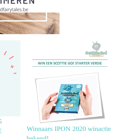
5
Winnaars IPON 2020 winactie
E
bekend!