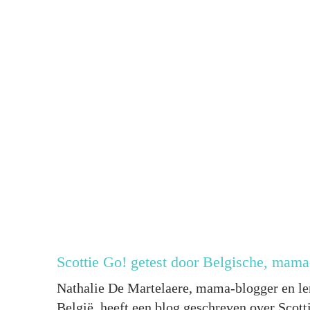
Scottie Go! getest door Belgische, mam
Nathalie De Martelaere, mama-blogger en ler
België, heeft een blog geschreven over Scott