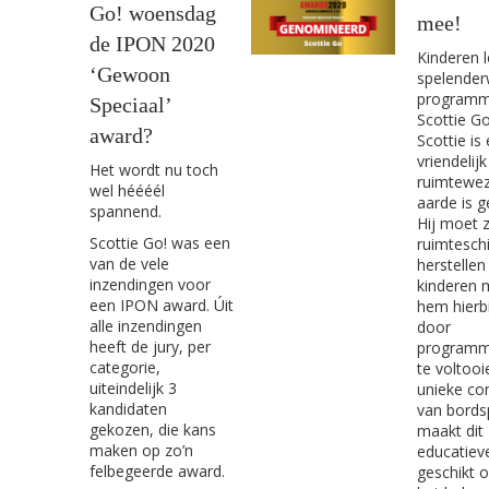
Go! woensdag
mee!
de IPON 2020
Kinderen 
‘Gewoon
spelender
programm
Speciaal’
Scottie Go
award?
Scottie is
vriendelijk
Het wordt nu toch
ruimtewez
wel héééél
aarde is g
spannend.
Hij moet z
Scottie Go! was een
ruimtesch
van de vele
herstellen
inzendingen voor
kinderen 
een IPON award. Úit
hem hierb
alle inzendingen
door
heeft de jury, per
programm
categorie,
te voltooi
uiteindelijk 3
unieke co
kandidaten
van bords
gekozen, die kans
maakt dit
maken op zo’n
educatieve
felbegeerde award.
geschikt 