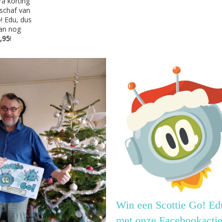
ra korting
schaf van
! Edu, dus
dan nog
,95
!
Win een Scottie Go! Ed
met onze Facebookactie