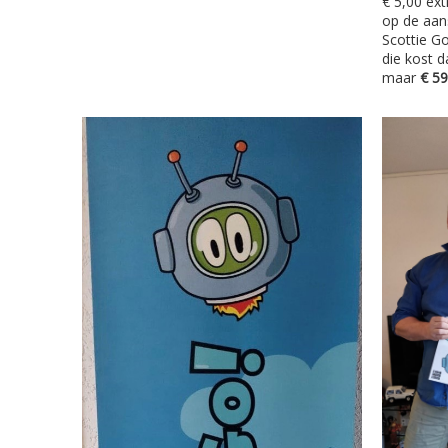
€ 5,00 ext
op de aan
Scottie Go
die kost 
maar
€ 59